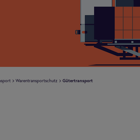
s­port
Waren­trans­port­schutz
Güter­trans­port
Im Di
portieren Unternehmen ihre
nicht ausgeschlossen werden, dass