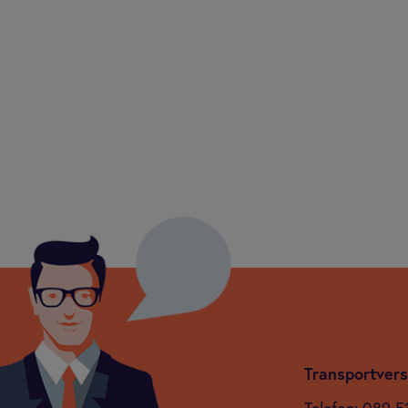
ansportversicherung ersetzt den
 die Wiederherstellungskosten
rten Gütern der gestohlenen
Trans­port­ver­s