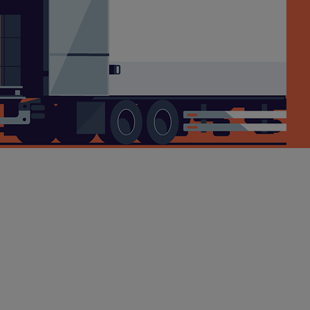
a­log