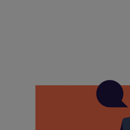
Die Dialog Gütertr
Fakturenwert bzw.
bei nicht fakturie
Güter.