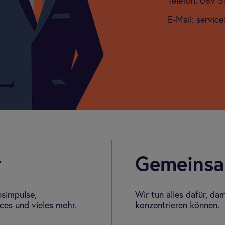
Telefon: 089 
E-Mail: servic
r
Gemeinsam
bsimpulse,
Wir tun alles dafür, da
es und vieles mehr.
konzentrieren können.