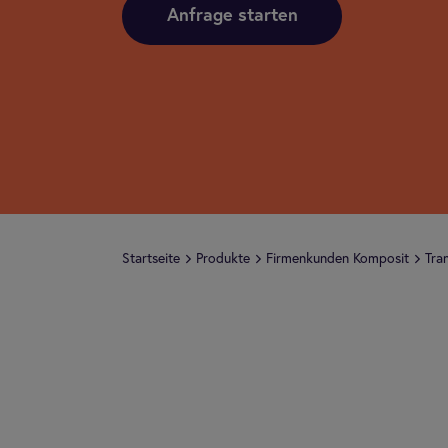
Anfrage starten
Start­seite
Pro­dukte
Fir­men­kun­den Kom­po­sit
Tran
Übersicht
Per Lkw, Flugzeug, Schiff oder Bahn trans
Produkte. Auch bei bester Logistik kann 