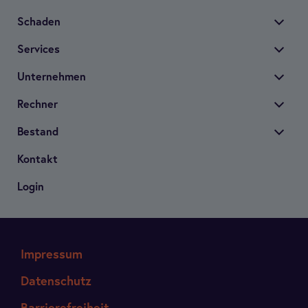
Scha­den
Ser­vices
Unter­neh­men
Rech­ner
Bestand
Kon­takt
Login
Impressum
Datenschutz