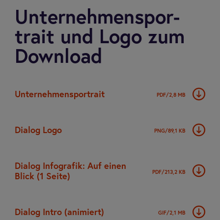
Unter­neh­men­spor­
trait und Logo zum
Dow­n­load
Unter­neh­men­spor­trait
PDF/2,8 MB
Dia­log Logo
PNG/89,1 KB
Dia­log Info­gra­fik: Auf einen
PDF/213,2 KB
Blick (1 Seite)
Dia­log Intro (ani­miert)
GIF/2,1 MB