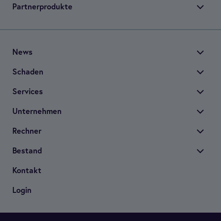
Part­ner­pro­dukte
News
Scha­den
Ser­vices
Unter­neh­men
Rech­ner
Bestand
Kon­takt
Login