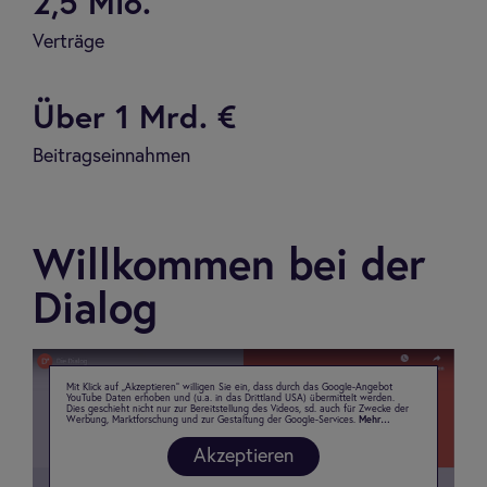
2,5 Mio.
Verträge
Über 1 Mrd. €
Beitragseinnahmen
Will­kom­men bei der
Dia­log
Mit Klick auf „Akzeptieren“ willigen Sie ein, dass durch das Google-Angebot
YouTube Daten erhoben und (u.a. in das Drittland USA) übermittelt werden.
Dies geschieht nicht nur zur Bereitstellung des Videos, sd. auch für Zwecke der
Werbung, Marktforschung und zur Gestaltung der Google-Services.
Mehr…
Akzeptieren