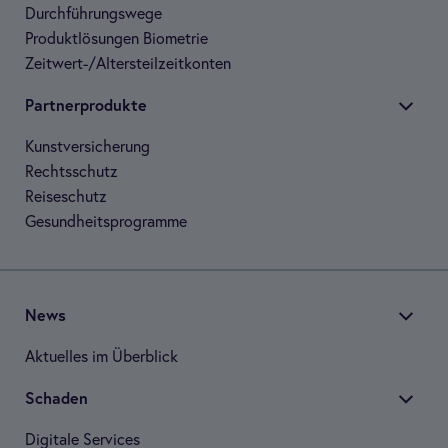
Durch­füh­rungs­wege
Pro­dukt­lö­sun­gen Bio­me­trie
Zeit­wert-/Alters­teil­zeit­kon­ten
Part­ner­pro­dukte
Kunst­ver­si­che­rung
Rechts­schutz
Rei­se­schutz
Gesund­heits­pro­gramme
News
Aktu­el­les im Über­blick
Scha­den
Digi­tale Ser­vices