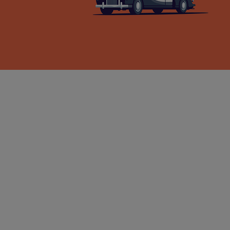
Übersicht
Mit einem Oldtimer unterwegs zu sein, ist für
Fahrer und Fans ein besonderes Erlebnis.
Liebevolle Pflege, sorgfältige Wartung und
regelmäßige Inspektionen erhalten einen Oldtimer.
Oft ist es zu schade, wenn das Schmuckstück nur
in der Garage steht. Das Fahren bietet ein
einzigartiges Gefühl und bereitet viel Spaß.
Eine gute Absicherung des Oldtimers auf der