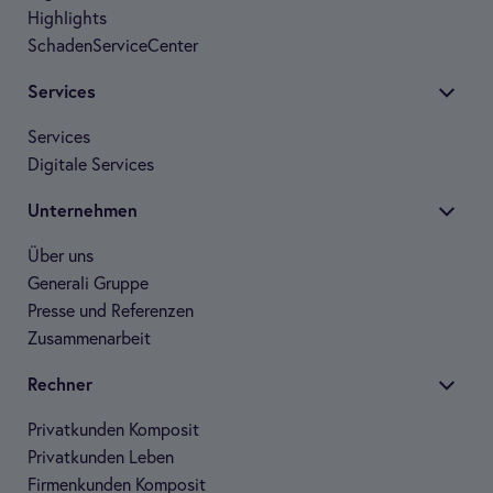
High­lights
Scha­den­Ser­vice­Cen­ter
Ser­vices
Ser­vices
Digi­tale Ser­vices
Unter­neh­men
Über uns
Gene­rali Gruppe
Presse und Refe­ren­zen
Zusam­men­ar­beit
Rech­ner
Pri­vat­kun­den Kom­po­sit
Pri­vat­kun­den Leben
Fir­men­kun­den Kom­po­sit