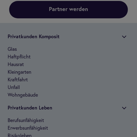
Partner werden
Pri­vat­kun­den Kom­po­sit
Glas
Haft­pflicht
Haus­rat
Klein­gar­ten
Kraft­fahrt
Unfall
Wohn­ge­bäude
Pri­vat­kun­den Leben
Berufs­un­fä­hig­keit
Erwerbs­un­fä­hig­keit
Risi­ko­le­ben