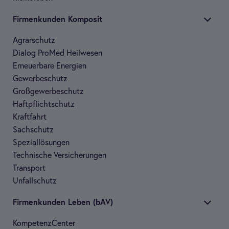
Fir­men­kun­den Kom­po­sit
Agrar­schutz
Dia­log Pro­Med Heil­we­sen
Erneu­er­bare Ener­gien
Gewer­be­schutz
Groß­ge­wer­be­schutz
Haft­pflicht­schutz
Kraft­fahrt
Sach­schutz
Spe­zi­al­lö­sun­gen
Tech­ni­sche Ver­si­che­run­gen
Trans­port
Unfall­schutz
Fir­men­kun­den Leben (bAV)
Kom­pe­tenz­Cen­ter