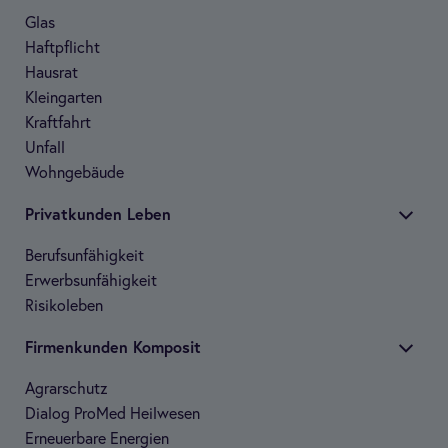
Glas
Haft­pflicht
Haus­rat
Klein­gar­ten
Kraft­fahrt
Unfall
Wohn­ge­bäude
Pri­vat­kun­den Leben
Berufs­un­fä­hig­keit
Erwerbs­un­fä­hig­keit
Risi­ko­le­ben
Fir­men­kun­den Kom­po­sit
Agrar­schutz
Dia­log Pro­Med Heil­we­sen
Erneu­er­bare Ener­gien