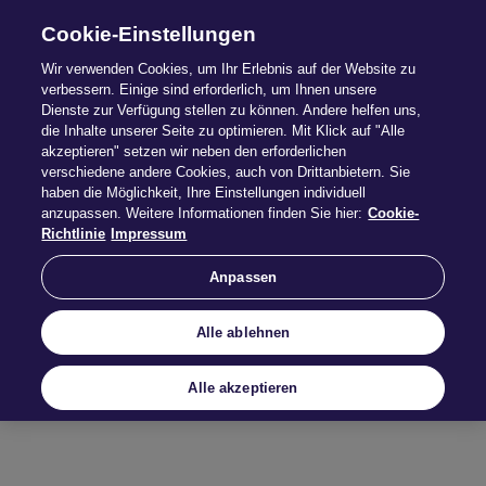
Cookie-Einstellungen
Wir verwenden Cookies, um Ihr Erlebnis auf der Website zu
verbessern. Einige sind erforderlich, um Ihnen unsere
Dienste zur Verfügung stellen zu können. Andere helfen uns,
die Inhalte unserer Seite zu optimieren. Mit Klick auf "Alle
akzeptieren" setzen wir neben den erforderlichen
Übersicht
verschiedene andere Cookies, auch von Drittanbietern. Sie
haben die Möglichkeit, Ihre Einstellungen individuell
anzupassen. Weitere Informationen finden Sie hier:
Cookie-
Von A wie Aus­zeich­
Richtlinie
Impressum
nung bis Z wie Zer­ti­
Anpassen
fi­zie­rung
Alle ablehnen
Für unsere Vertriebspartner ist es besonders
Alle akzeptieren
wichtig, einen Versicherer zu wählen, auf dessen
langfristige finanzielle Stabilität sie bauen können.
Wir legen besonderen Wert darauf, unseren
Kunden überdurchschnittliche Qualität zu bieten.