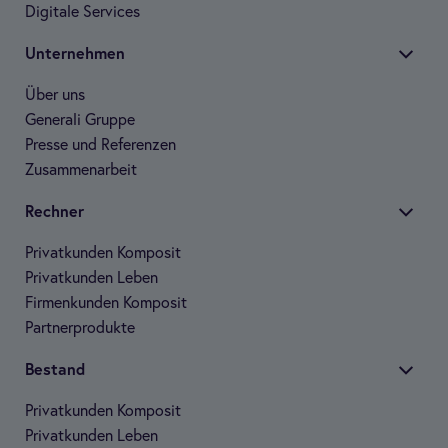
Digi­tale Ser­vices
Unter­neh­men
Über uns
Gene­rali Gruppe
Presse und Refe­ren­zen
Zusam­men­ar­beit
Rech­ner
Pri­vat­kun­den Kom­po­sit
Pri­vat­kun­den Leben
Fir­men­kun­den Kom­po­sit
Part­ner­pro­dukte
Bestand
Pri­vat­kun­den Kom­po­sit
Pri­vat­kun­den Leben