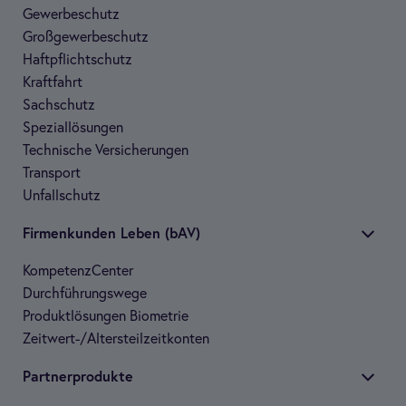
Gewer­be­schutz
Groß­ge­wer­be­schutz
Haft­pflicht­schutz
Kraft­fahrt
Sach­schutz
Spe­zi­al­lö­sun­gen
Tech­ni­sche Ver­si­che­run­gen
Trans­port
Unfall­schutz
Fir­men­kun­den Leben (bAV)
Kom­pe­tenz­Cen­ter
Durch­füh­rungs­wege
Pro­dukt­lö­sun­gen Bio­me­trie
Zeit­wert-/Alters­teil­zeit­kon­ten
Part­ner­pro­dukte