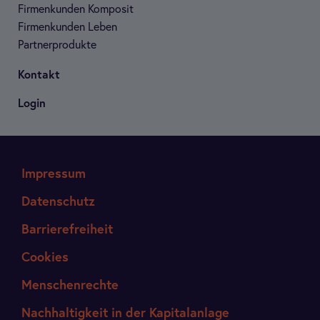
Fir­men­kun­den Kom­po­sit
Fir­men­kun­den Leben
Part­ner­pro­dukte
Kon­takt
Login
Impressum
Datenschutz
Barrierefreiheit
Cookies
Menschenrechte
Nachhaltigkeit in der Kapitalanlage