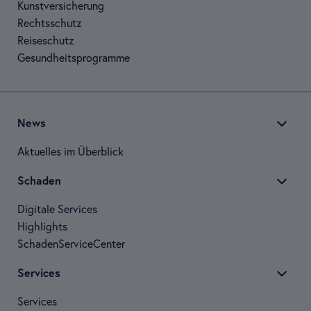
Kunst­ver­si­che­rung
Rechts­schutz
Rei­se­schutz
Gesund­heits­pro­gramme
News
Aktu­el­les im Über­blick
Scha­den
Digi­tale Ser­vices
High­lights
Scha­den­Ser­vice­Cen­ter
Ser­vices
Ser­vices