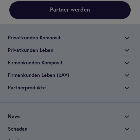
Partner werden
Pri­vat­kun­den Kom­po­sit
Pri­vat­kun­den Leben
Fir­men­kun­den Kom­po­sit
Fir­men­kun­den Leben (bAV)
Part­ner­pro­dukte
News
Scha­den