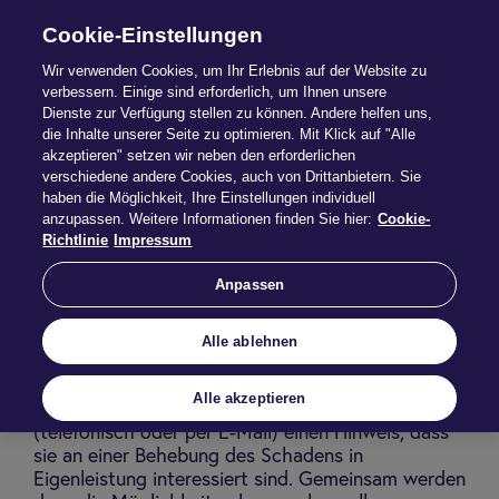
Cookie-Einstellungen
Wir verwenden Cookies, um Ihr Erlebnis auf der Website zu
verbessern. Einige sind erforderlich, um Ihnen unsere
Dienste zur Verfügung stellen zu können. Andere helfen uns,
Do it your­self
die Inhalte unserer Seite zu optimieren. Mit Klick auf "Alle
akzeptieren" setzen wir neben den erforderlichen
verschiedene andere Cookies, auch von Drittanbietern. Sie
Ob Wandanstriche, tapezieren oder Fußboden
haben die Möglichkeit, Ihre Einstellungen individuell
verlegen: wenn Kunden kleinere Arbeiten selbst
anzupassen. Weitere Informationen finden Sie hier:
Cookie-
erledigen, honoriert die Dialog den Einsatz.
Richtlinie
Impressum
Die Vorteile für Ihre Kunden:
Anpassen
unbürokratische und schnelle Abwicklung
Unabhängigkeit und freie Zeiteinteilung
Alle ablehnen
Keine Laufereien oder Abstimmungen mit
Handwerkern
Alle akzeptieren
Ihre Kunden geben bei der Meldung des Schadens
(telefonisch oder per E-Mail) einen Hinweis, dass
sie an einer Behebung des Schadens in
Eigenleistung interessiert sind. Gemeinsam werden