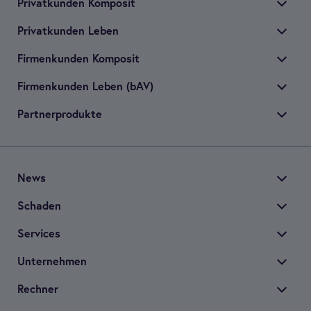
Pri­vat­kun­den Kom­po­sit
Pri­vat­kun­den Leben
Fir­men­kun­den Kom­po­sit
Fir­men­kun­den Leben (bAV)
Part­ner­pro­dukte
News
Scha­den
Ser­vices
Unter­neh­men
Rech­ner