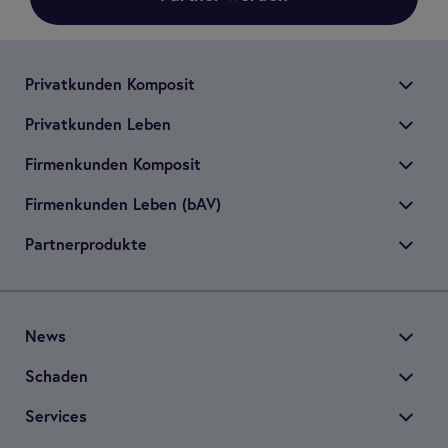
Pri­vat­kun­den Kom­po­sit
Pri­vat­kun­den Leben
Fir­men­kun­den Kom­po­sit
Fir­men­kun­den Leben (bAV)
Part­ner­pro­dukte
News
Scha­den
Ser­vices