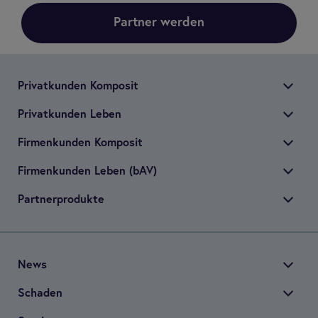
Partner werden
Pri­vat­kun­den Kom­po­sit
Pri­vat­kun­den Leben
Fir­men­kun­den Kom­po­sit
Fir­men­kun­den Leben (bAV)
Part­ner­pro­dukte
News
Scha­den