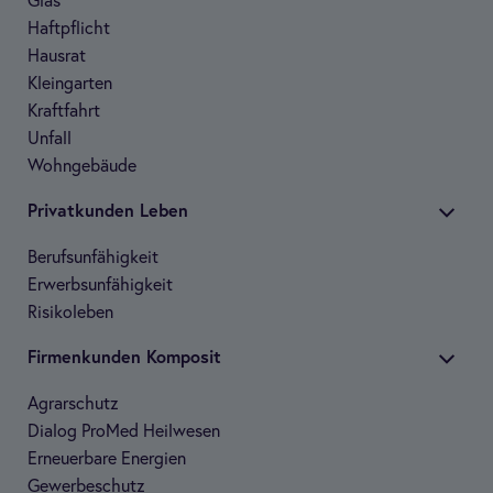
Glas
Haft­pflicht
Haus­rat
Klein­gar­ten
Kraft­fahrt
Unfall
Wohn­ge­bäude
Pri­vat­kun­den Leben
Berufs­un­fä­hig­keit
Erwerbs­un­fä­hig­keit
Risi­ko­le­ben
Fir­men­kun­den Kom­po­sit
Agrar­schutz
Dia­log Pro­Med Heil­we­sen
Erneu­er­bare Ener­gien
Gewer­be­schutz