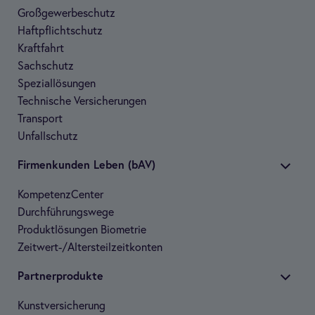
Groß­ge­wer­be­schutz
Haft­pflicht­schutz
Kraft­fahrt
Sach­schutz
Spe­zi­al­lö­sun­gen
Tech­ni­sche Ver­si­che­run­gen
Trans­port
Unfall­schutz
Fir­men­kun­den Leben (bAV)
Kom­pe­tenz­Cen­ter
Durch­füh­rungs­wege
Pro­dukt­lö­sun­gen Bio­me­trie
Zeit­wert-/Alters­teil­zeit­kon­ten
Part­ner­pro­dukte
Kunst­ver­si­che­rung