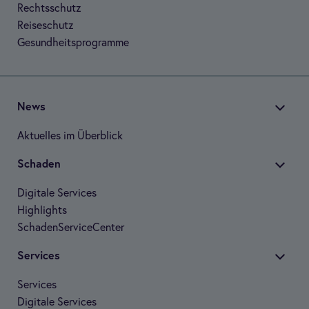
Rechts­schutz
Rei­se­schutz
Gesund­heits­pro­gramme
News
Aktu­el­les im Über­blick
Scha­den
Digi­tale Ser­vices
High­lights
Scha­den­Ser­vice­Cen­ter
Ser­vices
Ser­vices
Digi­tale Ser­vices