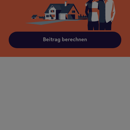
Beitrag berechnen
Übersicht
Auch der sorgfältigste Grundstückbesitzer oder
Vermieter kann nicht sicherstellen, dass sich sein
Haus- und Grundbesitz immer in einwandfreiem
Zustand befindet. Schäden durch herunterfallende
Ziegel, ungeräumte oder schlecht beleuchtete
Wege sind schneller passiert als gedacht.