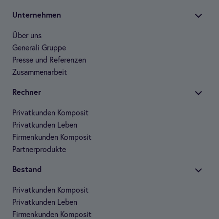
Unter­neh­men
Über uns
Gene­rali Gruppe
Presse und Refe­ren­zen
Zusam­men­ar­beit
Rech­ner
Pri­vat­kun­den Kom­po­sit
Pri­vat­kun­den Leben
Fir­men­kun­den Kom­po­sit
Part­ner­pro­dukte
Bestand
Pri­vat­kun­den Kom­po­sit
Pri­vat­kun­den Leben
Fir­men­kun­den Kom­po­sit