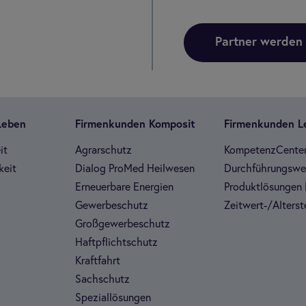
Partner werden
 Leben
Fir­men­kun­den Kom­po­sit
Fir­men­kun­den 
it
Agrar­schutz
Kom­pe­tenz­Cen­te
keit
Dia­log Pro­Med Heil­we­sen
Durch­füh­rungs­w
Erneu­er­bare Ener­gien
Pro­dukt­lö­sun­gen 
Gewer­be­schutz
Zeit­wert-/Alters­te
Groß­ge­wer­be­schutz
Haft­pflicht­schutz
Kraft­fahrt
Sach­schutz
Spe­zi­al­lö­sun­gen