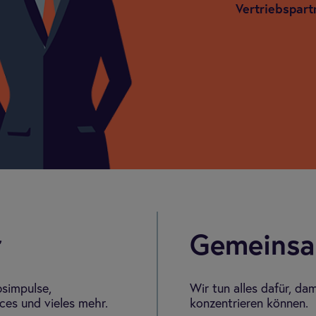
Ver­trieb­s­part
r
Gemein­sa
bsimpulse,
Wir tun alles dafür, da
es und vieles mehr.
konzentrieren können.