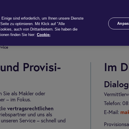
te
Schaden
Services
Unternehmen
Rechner
Einige sind erforderlich, um Ihnen unsere Dienste
Anpas
Seite zu optimieren. Mit Klick auf "Alle
ookies, auch von Drittanbietern. Sie haben die
ionen finden Sie hier:
Cookie-
r­vice
 und Pro­vi­si­
Im Di
Dialo
n Sie als Makler oder
Vermittlerv
er – im Fokus.
Telefon:
08
 die
vertragsrechtlichen
E-Mail:
mak
riebspartner und uns als
unseren Service – schnell und
Provisions