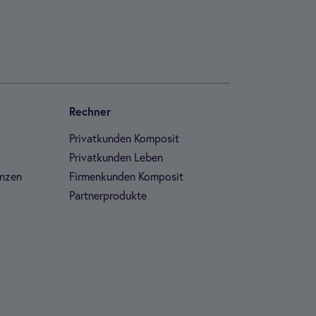
Rech­ner
Pri­vat­kun­den Kom­po­sit
Pri­vat­kun­den Leben
n­zen
Fir­men­kun­den Kom­po­sit
Part­ner­pro­dukte