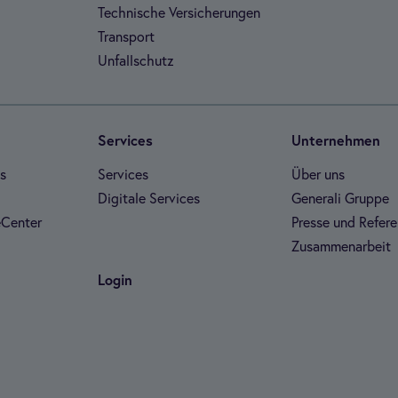
Tech­ni­sche Ver­si­che­run­gen
Trans­port
Unfall­schutz
Ser­vices
Unter­neh­men
es
Ser­vices
Über uns
Digi­tale Ser­vices
Gene­rali Gruppe
­Cen­ter
Presse und Refe­re
Zusam­men­ar­beit
Login