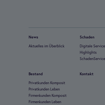
News
Scha­den
Aktu­el­les im Über­blick
Digi­tale Ser­vic
High­lights
Scha­den­Ser­vice
Bestand
Kon­takt
Pri­vat­kun­den Kom­po­sit
Pri­vat­kun­den Leben
Fir­men­kun­den Kom­po­sit
Fir­men­kun­den Leben