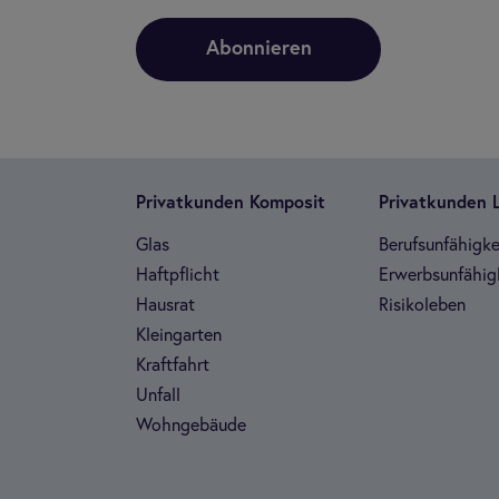
Abonnieren
Pri­vat­kun­den Kom­po­sit
Pri­vat­kun­den
Glas
Berufs­un­fä­hig­ke
Haft­pflicht
Erwerbs­un­fä­hig­
Haus­rat
Risi­ko­le­ben
Klein­gar­ten
Kraft­fahrt
Unfall
Wohn­ge­bäude