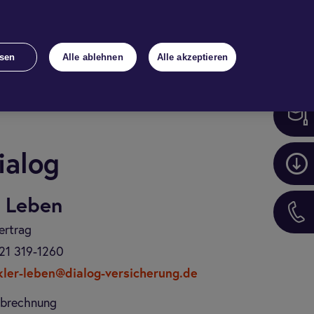
Bestand
Kon­takt
Login
sen
Alle ablehnen
Alle akzeptieren
a­log
g Leben
ertrag
21 319-1260
ler-leben@dialog-versicherung.de
abrechnung