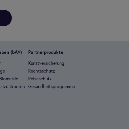
Leben (bAV)
Part­ner­pro­dukte
r
Kunst­ver­si­che­rung
ege
Rechts­schutz
Bio­me­trie
Rei­se­schutz
il­zeit­kon­ten
Gesund­heits­pro­gramme