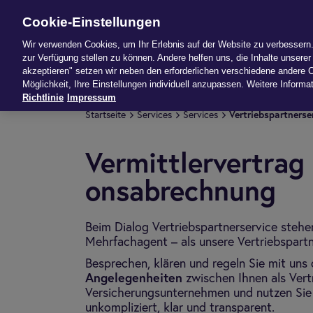
Cookie-Einstellungen
News
Produk
Wir verwenden Cookies, um Ihr Erlebnis auf der Website zu verbessern. 
zur Verfügung stellen zu können. Andere helfen uns, die Inhalte unserer 
akzeptieren" setzen wir neben den erforderlichen verschiedene andere C
Möglichkeit, Ihre Einstellungen individuell anzupassen. Weitere Informat
Richtlinie
Impressum
Start­seite
Ser­vices
Ser­vices
Ver­trieb­s­part­ner­se
Ver­mitt­ler­ver­trag
ons­ab­rech­nung
Beim Dialog Vertriebspartnerservice stehe
Mehrfachagent – als unsere Vertriebspartn
Besprechen, klären und regeln Sie mit uns
Angelegenheiten
zwischen Ihnen als Vert
Versicherungsunternehmen und nutzen Sie 
unkompliziert, klar und transparent.