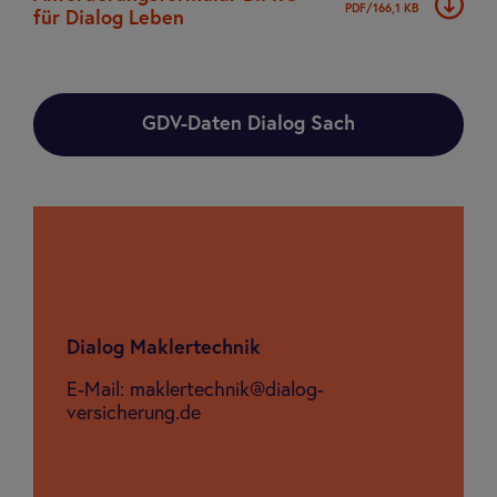
PDF/166,1 KB
für Dia­log Leben
GDV-Daten Dialog Sach
Dia­log Mak­ler­tech­nik
E-Mail: maklertechnik@dialog-
versicherung.de