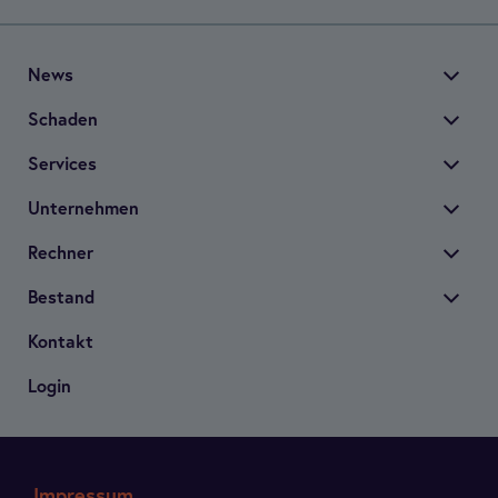
News
Scha­den
Ser­vices
Unter­neh­men
Rech­ner
Bestand
Kon­takt
Login
Impressum