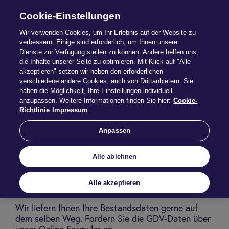
Cookie-Einstellungen
Wir verwenden Cookies, um Ihr Erlebnis auf der Website zu
verbessern. Einige sind erforderlich, um Ihnen unsere
Dienste zur Verfügung stellen zu können. Andere helfen uns,
GDV-Daten­be­reit­stel­
die Inhalte unserer Seite zu optimieren. Mit Klick auf "Alle
akzeptieren" setzen wir neben den erforderlichen
lung
verschiedene andere Cookies, auch von Drittanbietern. Sie
haben die Möglichkeit, Ihre Einstellungen individuell
anzupassen. Weitere Informationen finden Sie hier:
Cookie-
Erhalten Sie Ihre Bestandsdaten für die Dialog
Richtlinie
Impressum
Lebensversicherungs-AG im GDV-Format als
Download über den Postkorb Dialog Leben oder
Anpassen
eine BiPRO-Schnittstelle.
Alle ablehnen
Sie erhalten Ihre Maklerpost bereits
elektronisch über den Postkorb Dialog Leben
Alle akzeptieren
oder eine BiPRO-Schnittstelle.
Wir liefern Ihnen Ihre Bestandsdaten gerne auf
dem selben Weg. Fordern Sie die GDV-Daten über