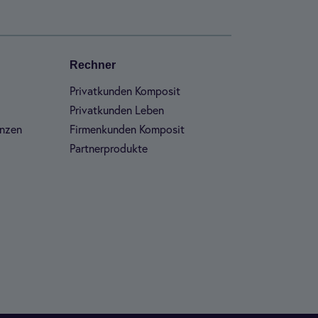
Rech­ner
Pri­vat­kun­den Kom­po­sit
Pri­vat­kun­den Leben
n­zen
Fir­men­kun­den Kom­po­sit
Part­ner­pro­dukte