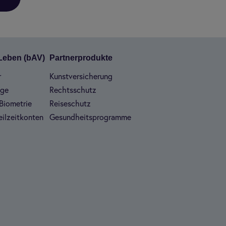
 Leben (bAV)
Part­ner­pro­dukte
r
Kunst­ver­si­che­rung
ege
Rechts­schutz
Bio­me­trie
Rei­se­schutz
il­zeit­kon­ten
Gesund­heits­pro­gramme