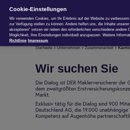
Cookie-Einstellungen
News
Produk
Wir verwenden Cookies, um Ihr Erlebnis auf der Website zu verbessern. 
zur Verfügung stellen zu können. Andere helfen uns, die Inhalte unserer 
akzeptieren" setzen wir neben den erforderlichen verschiedene andere C
Möglichkeit, Ihre Einstellungen individuell anzupassen. Weitere Informat
Richtlinie
Impressum
Kar­ri
Start­seite
Unter­neh­men
Zusam­men­ar­beit
Wir suchen Sie
Die Dialog ist DER Maklerversicherer der G
dem zweitgrößten Erstversicherungskonz
Markt.
Exklusiv tätig für die Dialog sind 900 Mita
Deutschland AG, die 19.000 unabhängige V
Kompetenz auf Augenhöhe partnerschaftli