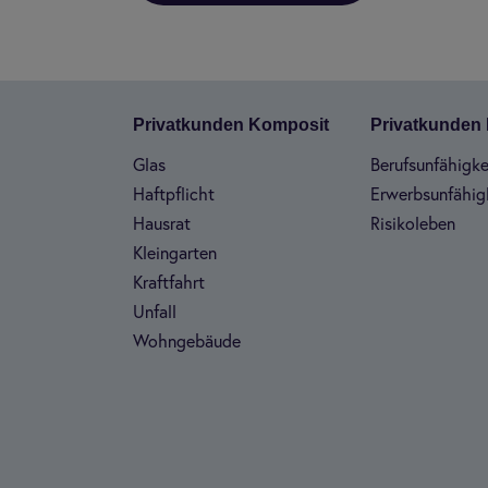
Pri­vat­kun­den Kom­po­sit
Pri­vat­kun­de
Glas
Berufs­un­fä­hig­ke
Haft­pflicht
Erwerbs­un­fä­hig­
Haus­rat
Risi­ko­le­ben
Klein­gar­ten
Kraft­fahrt
Unfall
Wohn­ge­bäude