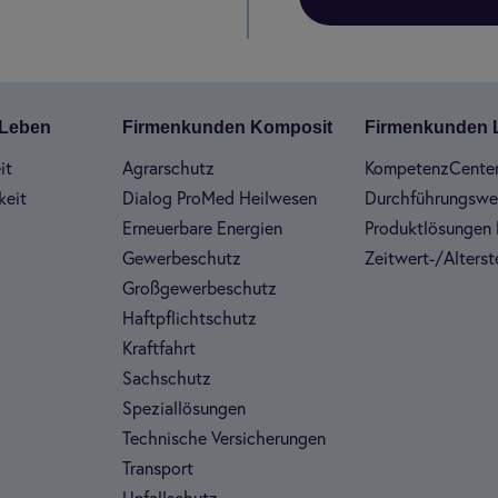
n Leben
Fir­men­kun­den Kom­po­sit
Fir­men­kun­den
it
Agrar­schutz
Kom­pe­tenz­Cen­te
keit
Dia­log Pro­Med Heil­we­sen
Durch­füh­rungs­w
Erneu­er­bare Ener­gien
Pro­dukt­lö­sun­gen 
Gewer­be­schutz
Zeit­wert-/Alters­te
Groß­ge­wer­be­schutz
Haft­pflicht­schutz
Kraft­fahrt
Sach­schutz
Spe­zi­al­lö­sun­gen
Tech­ni­sche Ver­si­che­run­gen
Trans­port