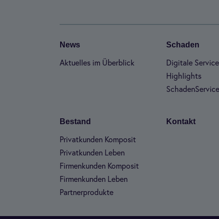
News
Scha­den
Aktu­el­les im Über­blick
Digi­tale Ser­vic
High­lights
Scha­den­Ser­vice
Bestand
Kon­takt
Pri­vat­kun­den Kom­po­sit
Pri­vat­kun­den Leben
Fir­men­kun­den Kom­po­sit
Fir­men­kun­den Leben
Part­ner­pro­dukte