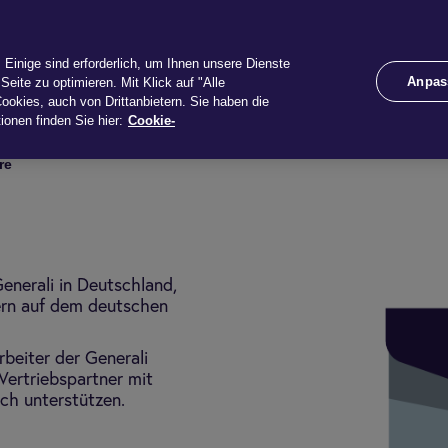
te
Schaden
Services
Unternehmen
Rechne
Einige sind erforderlich, um Ihnen unsere Dienste
Anpas
Seite zu optimieren. Mit Klick auf "Alle
ookies, auch von Drittanbietern. Sie haben die
ionen finden Sie hier:
Cookie-
ere
enerali in Deutschland,
ern auf dem deutschen
rbeiter der Generali
ertriebspartner mit
ch unterstützen.