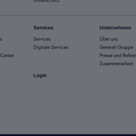
Unfall­schutz
Ser­vices
Unter­neh­men
es
Ser­vices
Über uns
Digi­tale Ser­vices
Gene­rali Gruppe
­Cen­ter
Presse und Refe­re
Zusam­men­ar­beit
Login