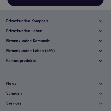
Pri­vat­kun­den Kom­po­sit
Pri­vat­kun­den Leben
Fir­men­kun­den Kom­po­sit
Fir­men­kun­den Leben (bAV)
Part­ner­pro­dukte
News
Scha­den
Ser­vices