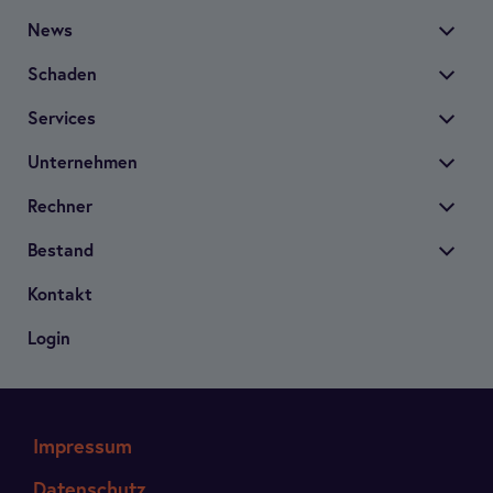
News
Scha­den
Ser­vices
Unter­neh­men
Rech­ner
Bestand
Kon­takt
Login
Impressum
Datenschutz