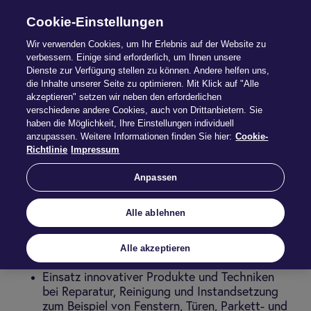
Cookie-Einstellungen
Wir verwenden Cookies, um Ihr Erlebnis auf der Website zu
verbessern. Einige sind erforderlich, um Ihnen unsere
Dienste zur Verfügung stellen zu können. Andere helfen uns,
Repair­Con­cepts®
die Inhalte unserer Seite zu optimieren. Mit Klick auf "Alle
akzeptieren" setzen wir neben den erforderlichen
verschiedene andere Cookies, auch von Drittanbietern. Sie
Reparatur-Assistance-Leistungen, Gutachten,
haben die Möglichkeit, Ihre Einstellungen individuell
Belegprüfungen und Regulierungen aus einer Hand:
anzupassen. Weitere Informationen finden Sie hier:
Cookie-
RepairConcepts® führt im Schadenfall
Richtlinie
Impressum
Reparaturen, Reinigungen und Instandsetzungen
durch.
Anpassen
Die Vorteile für Ihre Kunden:
Alle ablehnen
bundesweites Netzwerk mit hohem Know-
how
Schadenbearbeitung direkt vor Ort oder in
Alle akzeptieren
einer Servicewerkstatt
Einsatz innovativer Produkte und Techniken
bei Reparatur, Reinigung und Instandsetzung
zum Beispiel von Fenstern, Türen, Parkett- und