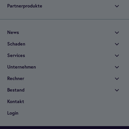
Part­ner­pro­dukte
News
Scha­den
Ser­vices
Unter­neh­men
Rech­ner
Bestand
Kon­takt
Login