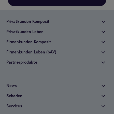
Pri­vat­kun­den Kom­po­sit
Pri­vat­kun­den Leben
Fir­men­kun­den Kom­po­sit
Fir­men­kun­den Leben (bAV)
Part­ner­pro­dukte
News
Scha­den
Ser­vices