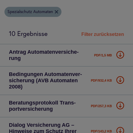
Spezialschutz Automaten
10 Ergebnisse
Filter zurücksetzen
Antrag Auto­ma­ten­ver­si­che­
PDF/1,5 MB
rung
Bedin­gun­gen Auto­ma­ten­ver­
si­che­rung (AVB Auto­ma­ten
PDF/932,4 KB
2008)
Bera­tungs­pro­to­koll Trans­
PDF/257,3 KB
port­ver­si­che­rung
Dia­log Ver­si­che­rung AG –
Hin­weise zum Schutz Ihrer
PDF/143,2 KB