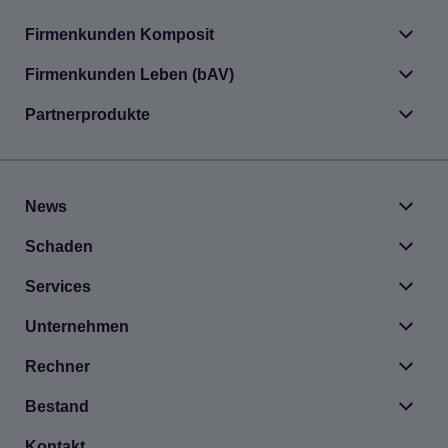
Fir­men­kun­den Kom­po­sit
Fir­men­kun­den Leben (bAV)
Part­ner­pro­dukte
News
Scha­den
Ser­vices
Unter­neh­men
Rech­ner
Bestand
Kon­takt