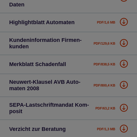
Daten
High­light­blatt Auto­ma­ten
PDF/1,6 MB
Kun­den­in­for­ma­tion Fir­men­
PDF/129,6 KB
kun­den
Merk­blatt Scha­den­fall
PDF/838,5 KB
Neu­wert-Klau­sel AVB Auto­
PDF/800,4 KB
ma­ten 2008
SEPA-Last­schrift­man­dat Kom­
PDF/63,2 KB
po­sit
Ver­zicht zur Bera­tung
PDF/1,3 MB