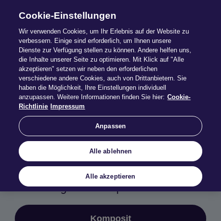
Cookie-Einstellungen
Wir verwenden Cookies, um Ihr Erlebnis auf der Website zu
verbessern. Einige sind erforderlich, um Ihnen unsere
Dienste zur Verfügung stellen zu können. Andere helfen uns,
Druck­stücke
die Inhalte unserer Seite zu optimieren. Mit Klick auf "Alle
akzeptieren" setzen wir neben den erforderlichen
verschiedene andere Cookies, auch von Drittanbietern. Sie
haben die Möglichkeit, Ihre Einstellungen individuell
Laden Sie Druckstücke wie Anträge,
anzupassen. Weitere Informationen finden Sie hier:
Cookie-
Leistungsübersichten, IPID oder Highlightblätter
Richtlinie
Impressum
bequem herunter.
Anpassen
Nutzen Sie die folgenden Buttons, die
Filterfunktionen oder das Suchfeld, um das
passende Dokument rasch zu finden.
Alle ablehnen
Alle akzeptieren
Ihr Einstieg über die Sparte:
Komposit