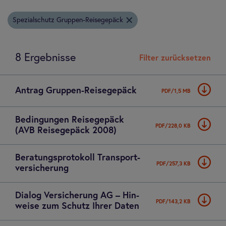
Spezialschutz Gruppen-Reisegepäck
8 Ergebnisse
Filter zurücksetzen
Antrag Grup­pen-Rei­se­ge­päck
PDF/1,5 MB
Bedin­gun­gen Rei­se­ge­päck
PDF/228,0 KB
(AVB Rei­se­ge­päck 2008)
Bera­tungs­pro­to­koll Trans­port­
PDF/257,3 KB
ver­si­che­rung
Dia­log Ver­si­che­rung AG – Hin­
PDF/143,2 KB
weise zum Schutz Ihrer Daten