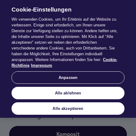
Cookie-Einstellungen
Wir verwenden Cookies, um Ihr Erlebnis auf der Website zu
verbessern. Einige sind erforderlich, um Ihnen unsere
Dienste zur Verfügung stellen zu können. Andere helfen uns,
Druck­stücke
die Inhalte unserer Seite zu optimieren. Mit Klick auf "Alle
akzeptieren" setzen wir neben den erforderlichen
verschiedene andere Cookies, auch von Drittanbietern. Sie
haben die Möglichkeit, Ihre Einstellungen individuell
Laden Sie Druckstücke wie Anträge,
anzupassen. Weitere Informationen finden Sie hier:
Cookie-
Leistungsübersichten, IPID oder Highlightblätter
Richtlinie
Impressum
bequem herunter.
Anpassen
Nutzen Sie die folgenden Buttons, die
Filterfunktionen oder das Suchfeld, um das
passende Dokument rasch zu finden.
Alle ablehnen
Alle akzeptieren
Ihr Einstieg über die Sparte:
Komposit