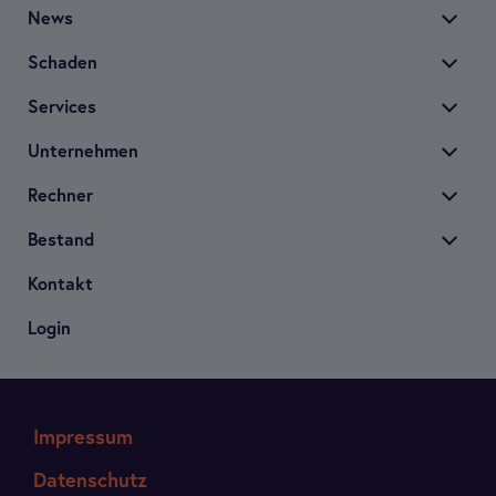
News
Scha­den
Ser­vices
Unter­neh­men
Rech­ner
Bestand
Kon­takt
Login
Impressum
Datenschutz