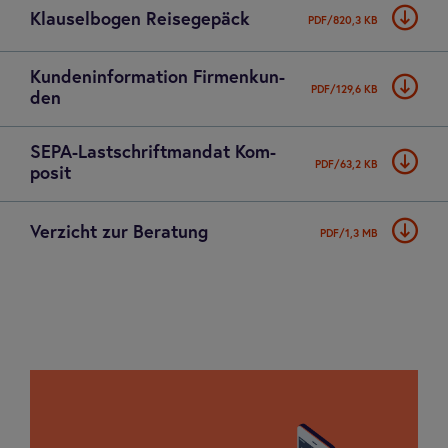
Klau­sel­bo­gen Rei­se­ge­päck
PDF/820,3 KB
Kun­den­in­for­ma­tion Fir­men­kun­
PDF/129,6 KB
den
SEPA-Last­schrift­man­dat Kom­
PDF/63,2 KB
po­sit
Ver­zicht zur Bera­tung
PDF/1,3 MB