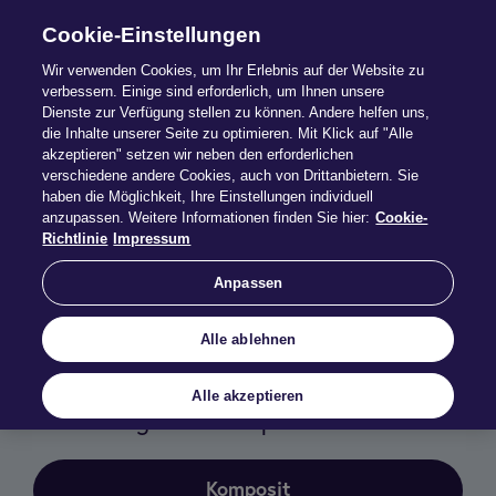
Cookie-Einstellungen
Wir verwenden Cookies, um Ihr Erlebnis auf der Website zu
verbessern. Einige sind erforderlich, um Ihnen unsere
Dienste zur Verfügung stellen zu können. Andere helfen uns,
Druck­stücke
die Inhalte unserer Seite zu optimieren. Mit Klick auf "Alle
akzeptieren" setzen wir neben den erforderlichen
verschiedene andere Cookies, auch von Drittanbietern. Sie
haben die Möglichkeit, Ihre Einstellungen individuell
Laden Sie Druckstücke wie Anträge,
anzupassen. Weitere Informationen finden Sie hier:
Cookie-
Leistungsübersichten, IPID oder Highlightblätter
Richtlinie
Impressum
bequem herunter.
Anpassen
Nutzen Sie die folgenden Buttons, die
Filterfunktionen oder das Suchfeld, um das
passende Dokument rasch zu finden.
Alle ablehnen
Alle akzeptieren
Ihr Einstieg über die Sparte:
Komposit