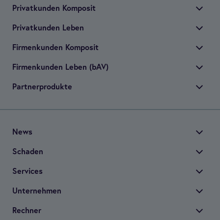
Pri­vat­kun­den Kom­po­sit
Pri­vat­kun­den Leben
Fir­men­kun­den Kom­po­sit
Fir­men­kun­den Leben (bAV)
Part­ner­pro­dukte
News
Scha­den
Ser­vices
Unter­neh­men
Rech­ner