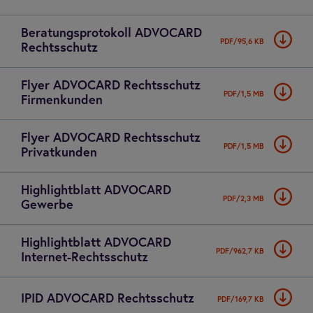
Bera­tungs­pro­to­koll ADVO­CARD
PDF/95,6 KB
Rechts­schutz
Flyer ADVO­CARD Rechts­schutz
PDF/1,5 MB
Fir­men­kun­den
Flyer ADVO­CARD Rechts­schutz
PDF/1,5 MB
Pri­vat­kun­den
High­light­blatt ADVO­CARD
PDF/2,3 MB
Gewerbe
High­light­blatt ADVO­CARD
PDF/962,7 KB
Inter­net-Rechts­schutz
IPID ADVO­CARD Rechts­schutz
PDF/169,7 KB