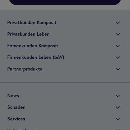
Pri­vat­kun­den Kom­po­sit
Pri­vat­kun­den Leben
Fir­men­kun­den Kom­po­sit
Fir­men­kun­den Leben (bAV)
Part­ner­pro­dukte
News
Scha­den
Ser­vices