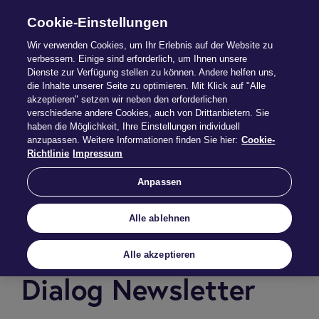
Cookie-Einstellungen
Wir verwenden Cookies, um Ihr Erlebnis auf der Website zu
verbessern. Einige sind erforderlich, um Ihnen unsere
Dienste zur Verfügung stellen zu können. Andere helfen uns,
Es ist ein Feh­ler auf­
die Inhalte unserer Seite zu optimieren. Mit Klick auf "Alle
akzeptieren" setzen wir neben den erforderlichen
ge­tre­ten!
verschiedene andere Cookies, auch von Drittanbietern. Sie
haben die Möglichkeit, Ihre Einstellungen individuell
anzupassen. Weitere Informationen finden Sie hier:
Cookie-
Richtlinie
Impressum
Leider ist ein Fehler aufgetreten und Ihre
Anpassen
Anmeldung konnte nicht
abgeschlossen werden. Bitte melden Sie sich
erneut an.
Alle ablehnen
Alle akzeptieren
Dia­log Newslet­ter