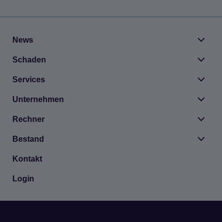
News
Scha­den
Ser­vices
Unter­neh­men
Rech­ner
Bestand
Kon­takt
Login