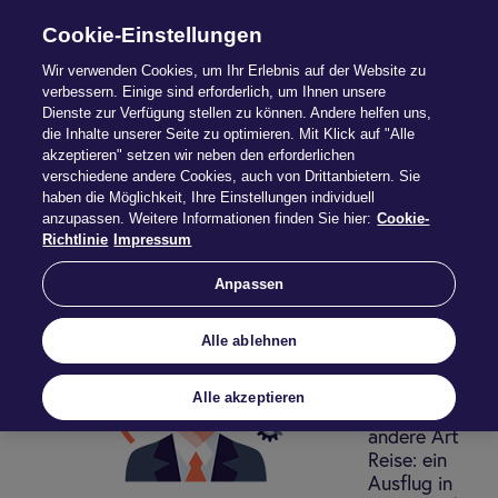
Cookie-Einstellungen
Wir verwenden Cookies, um Ihr Erlebnis auf der Website zu
verbessern. Einige sind erforderlich, um Ihnen unsere
Dienste zur Verfügung stellen zu können. Andere helfen uns,
Wo geht’s lang in
die Inhalte unserer Seite zu optimieren. Mit Klick auf "Alle
akzeptieren" setzen wir neben den erforderlichen
der Bera­tung?
verschiedene andere Cookies, auch von Drittanbietern. Sie
haben die Möglichkeit, Ihre Einstellungen individuell
anzupassen. Weitere Informationen finden Sie hier:
Cookie-
Reiseführer in die Zukunft
Richtlinie
Impressum
Anpassen
Juli ist
Alle ablehnen
Urlaubszeit
– aber hier
geht es um
Alle akzeptieren
eine ganz
andere Art
Reise: ein
Ausflug in