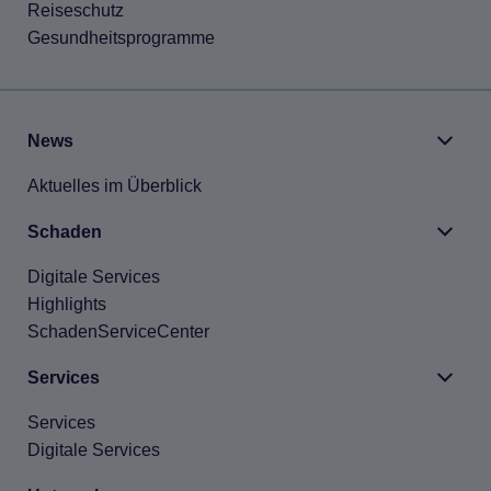
Rei­se­schutz
Gesund­heits­pro­gramme
News
Aktu­el­les im Über­blick
Scha­den
Digi­tale Ser­vices
High­lights
Scha­den­Ser­vice­Cen­ter
Ser­vices
Ser­vices
Digi­tale Ser­vices