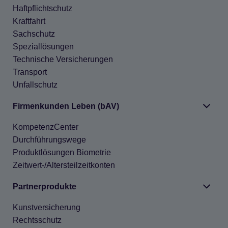
Haft­pflicht­schutz
Kraft­fahrt
Sach­schutz
Spe­zi­al­lö­sun­gen
Tech­ni­sche Ver­si­che­run­gen
Trans­port
Unfall­schutz
Fir­men­kun­den Leben (bAV)
Kom­pe­tenz­Cen­ter
Durch­füh­rungs­wege
Pro­dukt­lö­sun­gen Bio­me­trie
Zeit­wert-/Alters­teil­zeit­kon­ten
Part­ner­pro­dukte
Kunst­ver­si­che­rung
Rechts­schutz