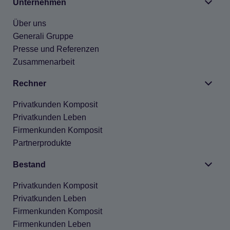
Unter­neh­men
Über uns
Gene­rali Gruppe
Presse und Refe­ren­zen
Zusam­men­ar­beit
Rech­ner
Pri­vat­kun­den Kom­po­sit
Pri­vat­kun­den Leben
Fir­men­kun­den Kom­po­sit
Part­ner­pro­dukte
Bestand
Pri­vat­kun­den Kom­po­sit
Pri­vat­kun­den Leben
Fir­men­kun­den Kom­po­sit
Fir­men­kun­den Leben