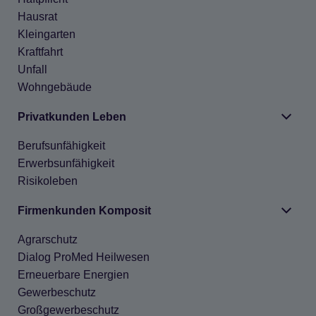
Haus­rat
Klein­gar­ten
Kraft­fahrt
Unfall
Wohn­ge­bäude
Pri­vat­kun­den Leben
Berufs­un­fä­hig­keit
Erwerbs­un­fä­hig­keit
Risi­ko­le­ben
Fir­men­kun­den Kom­po­sit
Agrar­schutz
Dia­log Pro­Med Heil­we­sen
Erneu­er­bare Ener­gien
Gewer­be­schutz
Groß­ge­wer­be­schutz