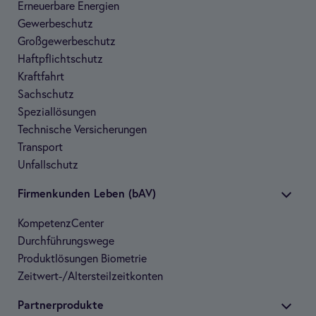
Erneu­er­bare Ener­gien
Gewer­be­schutz
Groß­ge­wer­be­schutz
Haft­pflicht­schutz
Kraft­fahrt
Sach­schutz
Spe­zi­al­lö­sun­gen
Tech­ni­sche Ver­si­che­run­gen
Trans­port
Unfall­schutz
Fir­men­kun­den Leben (bAV)
Kom­pe­tenz­Cen­ter
Durch­füh­rungs­wege
Pro­dukt­lö­sun­gen Bio­me­trie
Zeit­wert-/Alters­teil­zeit­kon­ten
Part­ner­pro­dukte