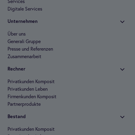
Ser­vices
Digi­tale Ser­vices
Unter­neh­men
Über uns
Gene­rali Gruppe
Presse und Refe­ren­zen
Zusam­men­ar­beit
Rech­ner
Pri­vat­kun­den Kom­po­sit
Pri­vat­kun­den Leben
Fir­men­kun­den Kom­po­sit
Part­ner­pro­dukte
Bestand
Pri­vat­kun­den Kom­po­sit