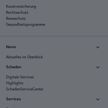
Kunst­ver­si­che­rung
Rechts­schutz
Rei­se­schutz
Gesund­heits­pro­gramme
News
Aktu­el­les im Über­blick
Scha­den
Digi­tale Ser­vices
High­lights
Scha­den­Ser­vice­Cen­ter
Ser­vices