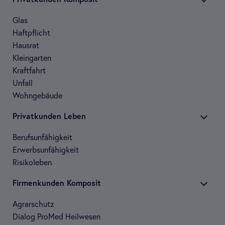
Glas
Haft­pflicht
Haus­rat
Klein­gar­ten
Kraft­fahrt
Unfall
Wohn­ge­bäude
Pri­vat­kun­den Leben
Berufs­un­fä­hig­keit
Erwerbs­un­fä­hig­keit
Risi­ko­le­ben
Fir­men­kun­den Kom­po­sit
Agrar­schutz
Dia­log Pro­Med Heil­we­sen