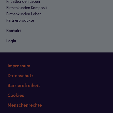
Pri­vat­kun­den Leben
Fir­men­kun­den Kom­po­sit
Fir­men­kun­den Leben
Part­ner­pro­dukte
Kon­takt
Login
Impressum
Datenschutz
Barrierefreiheit
Cookies
Menschenrechte