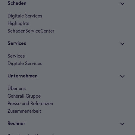
Scha­den
Digi­tale Ser­vices
High­lights
Scha­den­Ser­vice­Cen­ter
Ser­vices
Ser­vices
Digi­tale Ser­vices
Unter­neh­men
Über uns
Gene­rali Gruppe
Presse und Refe­ren­zen
Zusam­men­ar­beit
Rech­ner