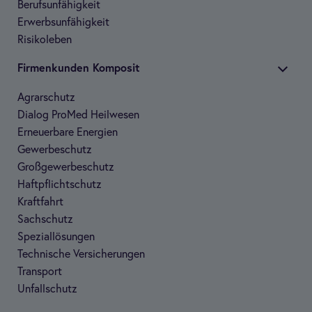
Berufs­un­fä­hig­keit
Erwerbs­un­fä­hig­keit
Risi­ko­le­ben
Fir­men­kun­den Kom­po­sit
Agrar­schutz
Dia­log Pro­Med Heil­we­sen
Erneu­er­bare Ener­gien
Gewer­be­schutz
Groß­ge­wer­be­schutz
Haft­pflicht­schutz
Kraft­fahrt
Sach­schutz
Spe­zi­al­lö­sun­gen
Tech­ni­sche Ver­si­che­run­gen
Trans­port
Unfall­schutz