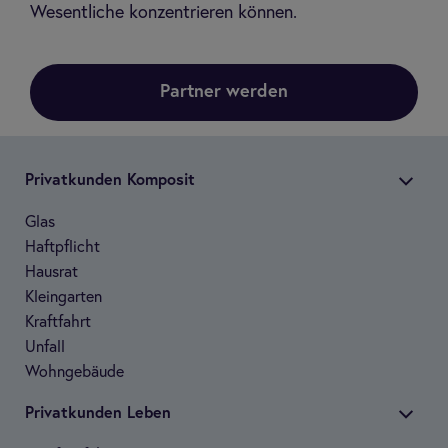
Wesentliche konzentrieren können.
Partner werden
Pri­vat­kun­den Kom­po­sit
Glas
Haft­pflicht
Haus­rat
Klein­gar­ten
Kraft­fahrt
Unfall
Wohn­ge­bäude
Pri­vat­kun­den Leben