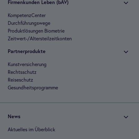
Fir­men­kun­den Leben (bAV)
Kom­pe­tenz­Cen­ter
Durch­füh­rungs­wege
Pro­dukt­lö­sun­gen Bio­me­trie
Zeit­wert-/Alters­teil­zeit­kon­ten
Part­ner­pro­dukte
Kunst­ver­si­che­rung
Rechts­schutz
Rei­se­schutz
Gesund­heits­pro­gramme
News
Aktu­el­les im Über­blick