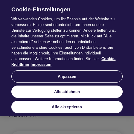
Cookie-Einstellungen
Wir verwenden Cookies, um Ihr Erlebnis auf der Website zu
verbessern. Einige sind erforderlich, um Ihnen unsere
Dienste zur Verfügung stellen zu können. Andere helfen uns,
die Inhalte unserer Seite zu optimieren. Mit Klick auf "Alle
Fahrerkreis erweitern
akzeptieren" setzen wir neben den erforderlichen
verschiedene andere Cookies, auch von Drittanbietern. Sie
haben die Möglichkeit, Ihre Einstellungen individuell
anzupassen. Weitere Informationen finden Sie hier:
Cookie-
Richtlinie
Impressum
Sie möchten zusätzliche Pkw-
Fahrer für maximal 30
Anpassen
Tage pro Kalenderjahr
beitragsfrei mitversichern?
Alle ablehnen
Füllen Sie dazu einfach unser
Online-Formular aus.
Alle akzeptieren
Die mit * gekennzeichneten Felder sind
Pflichtfelder.