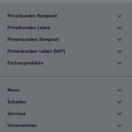
Pri­vat­kun­den Kom­po­sit
Pri­vat­kun­den Leben
Fir­men­kun­den Kom­po­sit
Fir­men­kun­den Leben (bAV)
Part­ner­pro­dukte
News
Scha­den
Ser­vices
Unter­neh­men