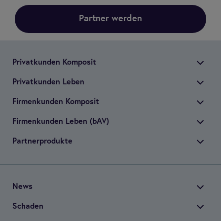
Partner werden
Pri­vat­kun­den Kom­po­sit
Pri­vat­kun­den Leben
Fir­men­kun­den Kom­po­sit
Fir­men­kun­den Leben (bAV)
Part­ner­pro­dukte
News
Scha­den