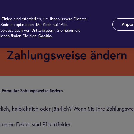
te
Schaden
Services
Unternehmen
Rechner
Einige sind erforderlich, um Ihnen unsere Dienste
Anpas
Seite zu optimieren. Mit Klick auf "Alle
ookies, auch von Drittanbietern. Sie haben die
ionen finden Sie hier:
Cookie-
Zahlungsweise ändern
For­mu­lar Zah­lungs­weise ändern
rlich, halbjährlich oder jährlich? Wenn Sie Ihre Zahlungswe
neten Felder sind Pflichtfelder.