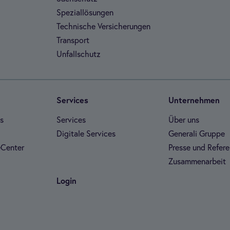
Spe­zi­al­lö­sun­gen
Tech­ni­sche Ver­si­che­run­gen
Trans­port
Unfall­schutz
Ser­vices
Unter­neh­men
es
Ser­vices
Über uns
Digi­tale Ser­vices
Gene­rali Gruppe
­Cen­ter
Presse und Refe­re
Zusam­men­ar­beit
Login