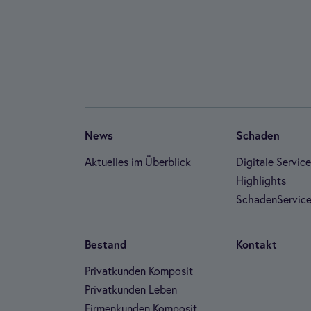
News
Scha­den
Aktu­el­les im Über­blick
Digi­tale Ser­vic
High­lights
Scha­den­Ser­vice
Bestand
Kon­takt
Pri­vat­kun­den Kom­po­sit
Pri­vat­kun­den Leben
Fir­men­kun­den Kom­po­sit