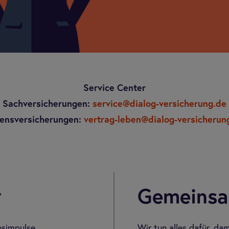
Service Center
Sachversicherungen:
service@dialog-versicherung.de
ensversicherungen:
vertrag-leben@dialog-versicherun
r
Gemein­sa
bsimpulse,
Wir tun alles dafür, da