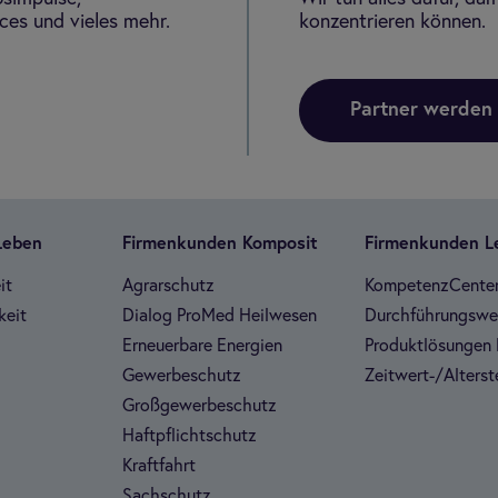
es und vieles mehr.
konzentrieren können.
Partner werden
 Leben
Fir­men­kun­den Kom­po­sit
Fir­men­kun­den 
it
Agrar­schutz
Kom­pe­tenz­Cen­te
keit
Dia­log Pro­Med Heil­we­sen
Durch­füh­rungs­w
Erneu­er­bare Ener­gien
Pro­dukt­lö­sun­gen 
Gewer­be­schutz
Zeit­wert-/Alters­te
Groß­ge­wer­be­schutz
Haft­pflicht­schutz
Kraft­fahrt
Sach­schutz