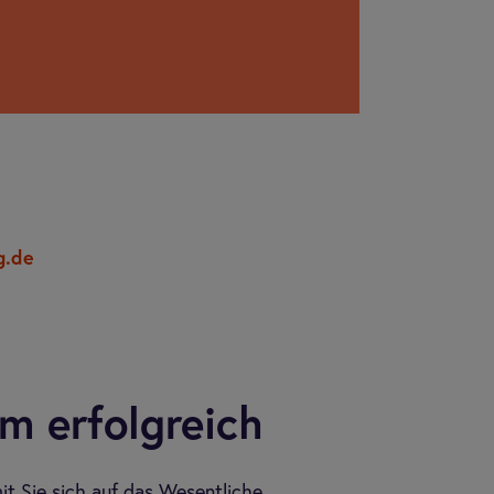
g.de
m erfolg­reich
mit Sie sich auf das Wesentliche