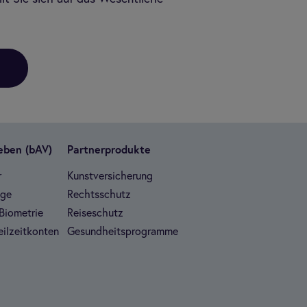
Leben (bAV)
Part­ner­pro­dukte
r
Kunst­ver­si­che­rung
ege
Rechts­schutz
Bio­me­trie
Rei­se­schutz
il­zeit­kon­ten
Gesund­heits­pro­gramme