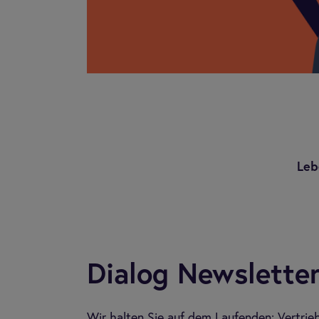
Leb
Dia­log Newslet­te
Wir halten Sie auf dem Laufenden: Vertrie