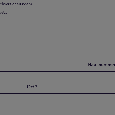
achversicherungen)
s-AG
Hausnumme
Ort
*