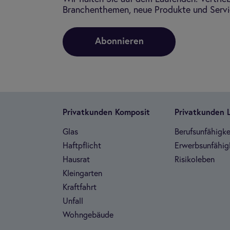
Branchenthemen, neue Produkte und Servic
Abonnieren
Pri­vat­kun­den Kom­po­sit
Pri­vat­kun­den
Glas
Berufs­un­fä­hig­ke
Haft­pflicht
Erwerbs­un­fä­hig­
Haus­rat
Risi­ko­le­ben
Klein­gar­ten
Kraft­fahrt
Unfall
Wohn­ge­bäude