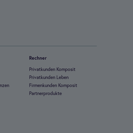
Rech­ner
Pri­vat­kun­den Kom­po­sit
Pri­vat­kun­den Leben
n­zen
Fir­men­kun­den Kom­po­sit
Part­ner­pro­dukte